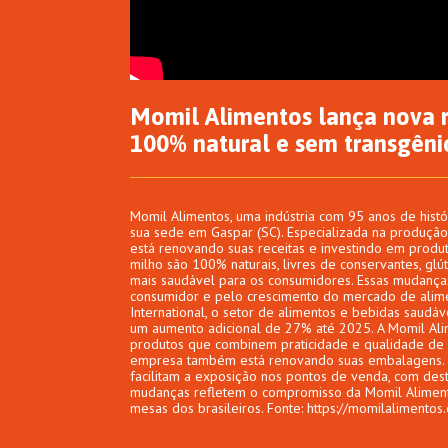
Momil Alimentos lança nova r
100% natural e sem transgêni
Momil Alimentos, uma indústria com 95 anos de histó
sua sede em Gaspar (SC). Especializada na produção
está renovando suas receitas e investindo em produ
milho são 100% naturais, livres de conservantes, g
mais saudável para os consumidores. Essas mudanç
consumidor e pelo crescimento do mercado de alime
International, o setor de alimentos e bebidas saudá
um aumento adicional de 27% até 2025. A Momil Ali
produtos que combinem praticidade e qualidade de v
empresa também está renovando suas embalagens. A
facilitam a exposição nos pontos de venda, com dest
mudanças refletem o compromisso da Momil Aliment
mesas dos brasileiros. Fonte: https://momilalimentos