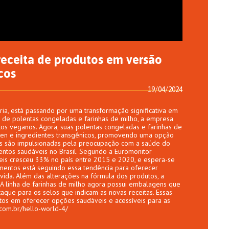
eceita de produtos em versão
cos
19/04/2024
ria, está passando por uma transformação significativa em
 de polentas congeladas e farinhas de milho, a empresa
tos veganos. Agora, suas polentas congeladas e farinhas de
lúten e ingredientes transgênicos, promovendo uma opção
as são impulsionadas pela preocupação com a saúde do
ntos saudáveis no Brasil. Segundo a Euromonitor
veis cresceu 33% no país entre 2015 e 2020, e espera-se
mentos está seguindo essa tendência para oferecer
ida. Além das alterações na fórmula dos produtos, a
 linha de farinhas de milho agora possui embalagens que
aque para os selos que indicam as novas receitas. Essas
os em oferecer opções saudáveis e acessíveis para as
.com.br/hello-world-4/