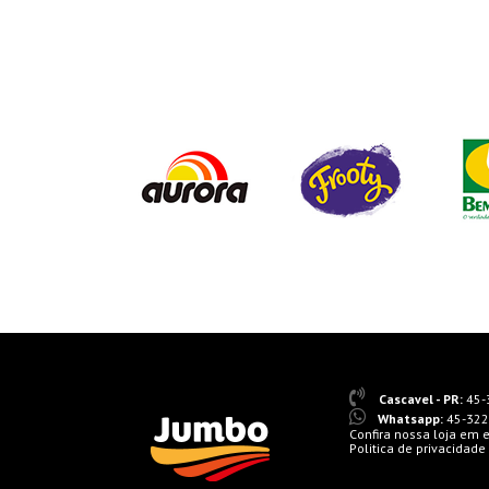
Cascavel - PR:
45-
Whatsapp:
45-322
Confira nossa loja em
Politica de privacidade