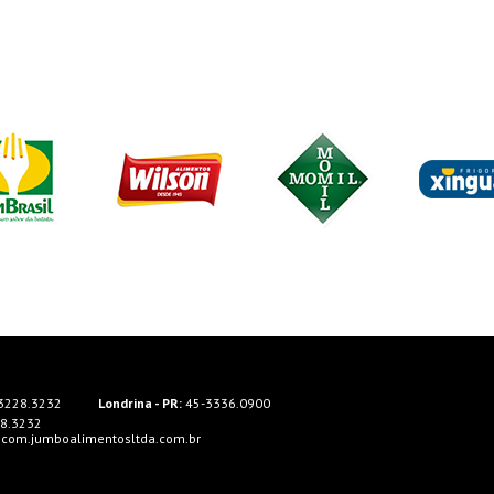
3228.3232
Londrina - PR:
45-3336.0900
8.3232
ecom.jumboalimentosltda.com.br